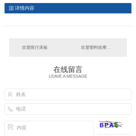
详情内容
吹塑医疗床板
吹塑塑料按摩椅配件
在线留言
LEAVE A MESSAGE